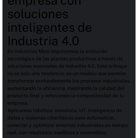
empresa con
soluciones
inteligentes de
Industria 4.0
En Industrias Maxi impulsamos la evolución
tecnológica de las plantas productivas a través de
soluciones avanzadas de Industria 4.0. Este enfoque
no es solo una tendencia: es un modelo que permite
transformar profundamente los procesos industriales,
aumentando la eficiencia, mejorando la calidad del
producto final y reforzando la competitividad de tu
empresa.
Aplicamos robótica, sensórica, IoT, inteligencia de
datos y sistemas ciberfísicos para automatizar,
conectar y optimizar entornos industriales en tiempo
real, con resultados medibles y sostenibles.