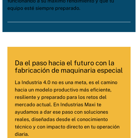
funcionando a su máximo rendimiento y que tu
equipo esté siempre preparado.
Da el paso hacia el futuro con la
fabricación de maquinaria especial
La Industria 4.0 no es una meta, es el camino
hacia un modelo productivo más eficiente,
resiliente y preparado para los retos del
mercado actual. En Industrias Maxi te
ayudamos a dar ese paso con soluciones
reales, diseñadas desde el conocimiento
técnico y con impacto directo en tu operación
diaria.